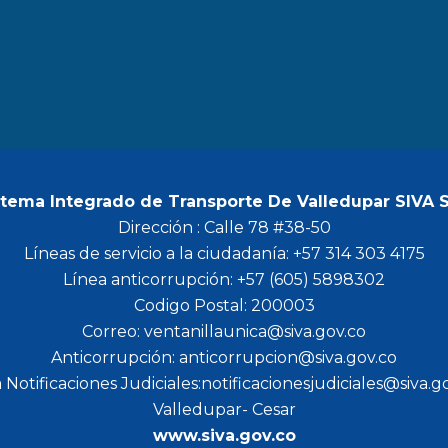
b
a
t
u
o
g
e
b
o
r
r
e
k
a
m
stema Integrado de Transporte De Valledupar SIVA 
Dirección : Calle 78 #38-50
Líneas de servicio a la ciudadanía: +57 314 303 4175
Línea anticorrupción: +57 (605) 5898302
Codigo Postal: 200003
Correo: ventanillaunica@siva.gov.co
Anticorrupción: anticorrupcion@siva.gov.co
 Notificaciones Judiciales:notificacionesjudiciales@siva.g
Valledupar- Cesar
www.siva.gov.co