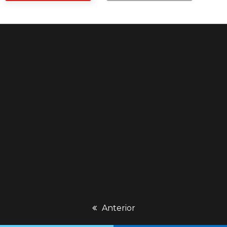
previous
Anterior
post: