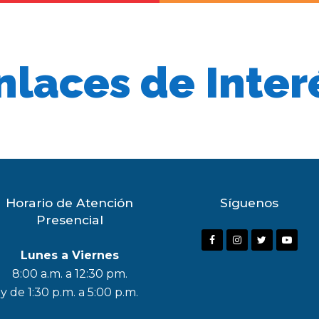
nlaces de Inter
Horario de Atención
Síguenos
Presencial
F
I
T
Y
Lunes a Viernes
a
n
w
o
8:00 a.m. a 12:30 pm.
c
s
i
u
y de 1:30 p.m. a 5:00 p.m.
e
t
t
t