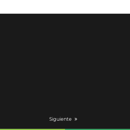
next
Siguiente
post: