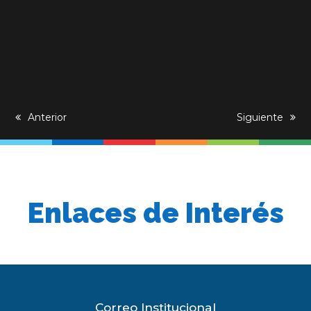
previous
Anterior
next
Siguiente
post:
post:
Enlaces de Interés
Correo Institucional