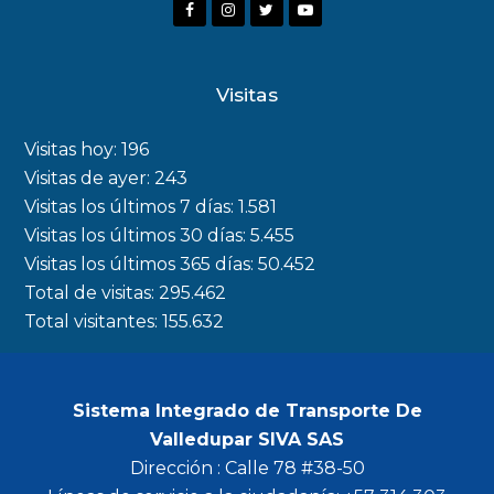
F
I
T
Y
a
n
w
o
c
s
i
u
Visitas
e
t
t
t
b
a
t
u
Visitas hoy:
196
o
g
e
b
Visitas de ayer:
243
Visitas los últimos 7 días:
1.581
o
r
r
e
Visitas los últimos 30 días:
5.455
k
a
Visitas los últimos 365 días:
50.452
m
Total de visitas:
295.462
Total visitantes:
155.632
Sistema Integrado de Transporte De
Valledupar SIVA SAS
Dirección : Calle 78 #38-50