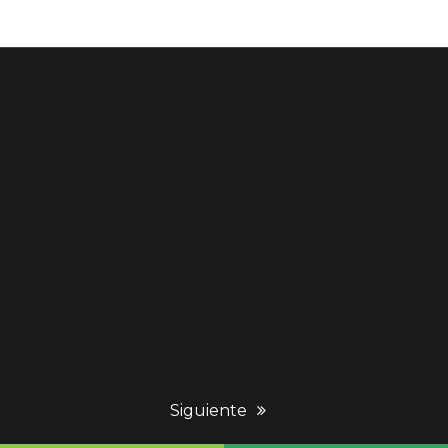
next
Siguiente
post: