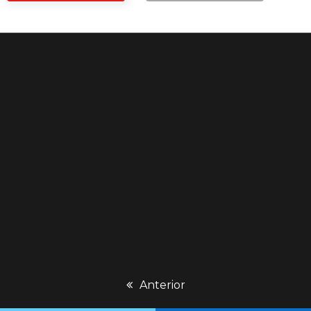
previous
Anterior
post: