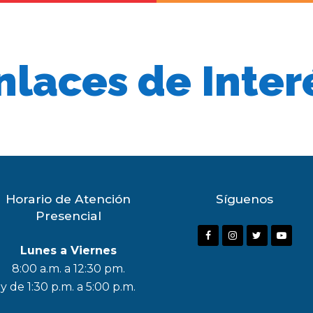
nlaces de Inter
Horario de Atención
Síguenos
Presencial
F
I
T
Y
Lunes a Viernes
a
n
w
o
8:00 a.m. a 12:30 pm.
c
s
i
u
y de 1:30 p.m. a 5:00 p.m.
e
t
t
t