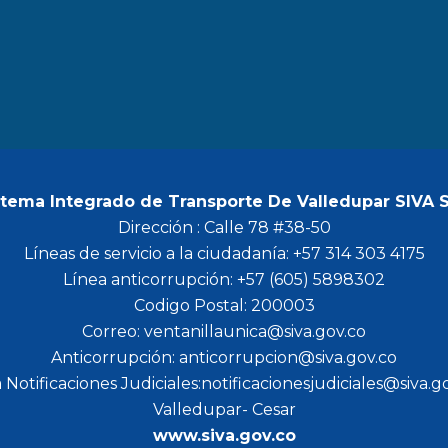
b
a
t
u
o
g
e
b
o
r
r
e
k
a
m
stema Integrado de Transporte De Valledupar SIVA 
Dirección : Calle 78 #38-50
Líneas de servicio a la ciudadanía: +57 314 303 4175
Línea anticorrupción: +57 (605) 5898302
Codigo Postal: 200003
Correo: ventanillaunica@siva.gov.co
Anticorrupción: anticorrupcion@siva.gov.co
 Notificaciones Judiciales:notificacionesjudiciales@siva.g
Valledupar- Cesar
www.siva.gov.co