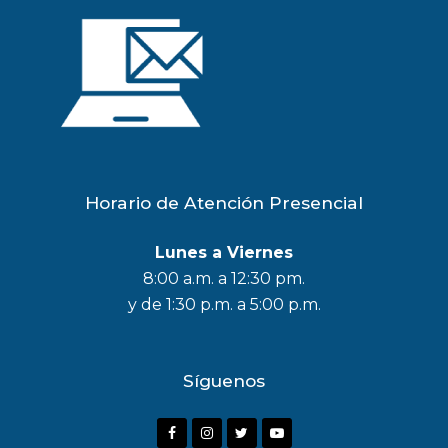
Horario de Atención Presencial
Lunes a Viernes
8:00 a.m. a 12:30 pm.
y de 1:30 p.m. a 5:00 p.m.
Síguenos
F
I
T
Y