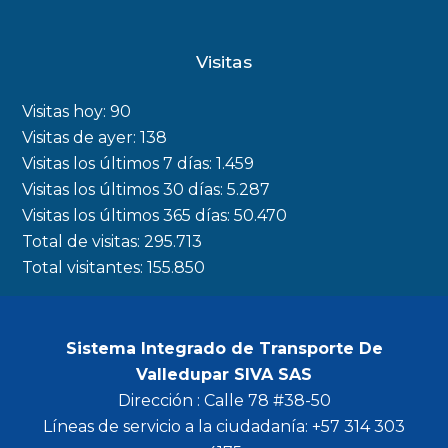
a
n
w
o
c
s
i
u
Visitas
e
t
t
t
b
a
t
u
Visitas hoy:
90
o
g
e
b
Visitas de ayer:
138
Visitas los últimos 7 días:
1.459
o
r
r
e
Visitas los últimos 30 días:
5.287
k
a
Visitas los últimos 365 días:
50.470
m
Total de visitas:
295.713
Total visitantes:
155.850
Sistema Integrado de Transporte De
Valledupar SIVA SAS
Dirección : Calle 78 #38-50
Líneas de servicio a la ciudadanía: +57 314 303