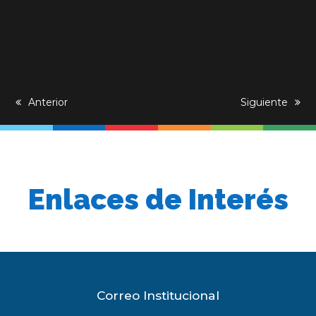
previous
Anterior
next
Siguiente
post:
post:
Enlaces de Interés
Correo Institucional