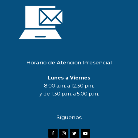
Horario de Atención Presencial
Lunes a Viernes
8:00 a.m. a 12:30 pm.
y de 1:30 p.m. a 5:00 p.m.
Síguenos
F
I
T
Y