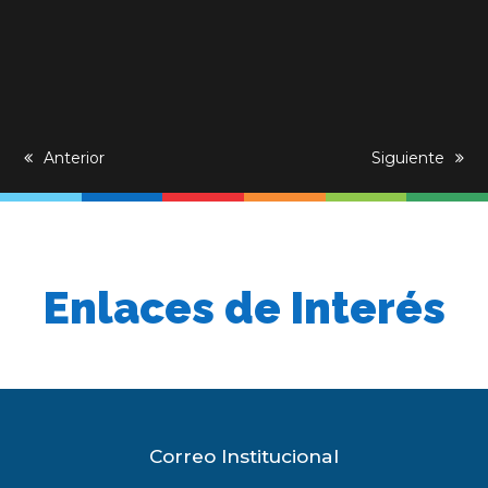
previous
Anterior
next
Siguiente
post:
post:
Enlaces de Interés
Correo Institucional