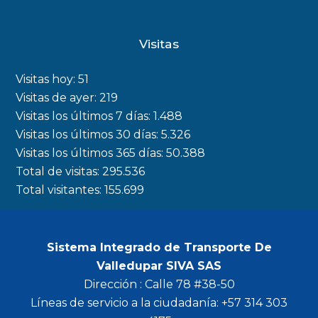
a
n
w
o
c
s
i
u
Visitas
e
t
t
t
b
a
t
u
Visitas hoy:
51
o
g
e
b
Visitas de ayer:
219
Visitas los últimos 7 días:
1.488
o
r
r
e
Visitas los últimos 30 días:
5.326
k
a
Visitas los últimos 365 días:
50.388
m
Total de visitas:
295.536
Total visitantes:
155.699
Sistema Integrado de Transporte De
Valledupar SIVA SAS
Dirección : Calle 78 #38-50
Líneas de servicio a la ciudadanía: +57 314 303