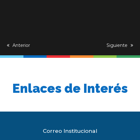
previous
Anterior
next
Siguiente
post:
post:
Enlaces de Interés
Correo Institucional