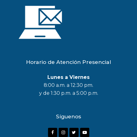
Horario de Atención Presencial
Lunes a Viernes
8:00 a.m. a 12:30 pm.
y de 1:30 p.m. a 5:00 p.m.
Síguenos
F
I
T
Y