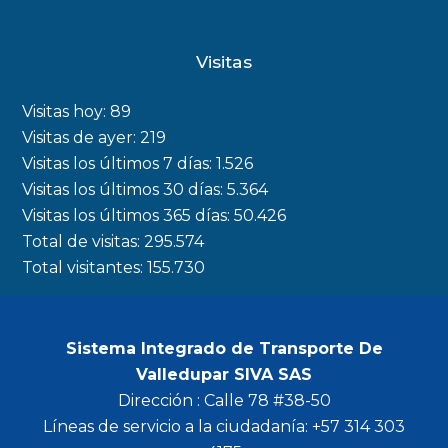
a
n
w
o
c
s
i
u
Visitas
e
t
t
t
b
a
t
u
Visitas hoy:
89
o
g
e
b
Visitas de ayer:
219
Visitas los últimos 7 días:
1.526
o
r
r
e
Visitas los últimos 30 días:
5.364
k
a
Visitas los últimos 365 días:
50.426
m
Total de visitas:
295.574
Total visitantes:
155.730
Sistema Integrado de Transporte De
Valledupar SIVA SAS
Dirección : Calle 78 #38-50
Líneas de servicio a la ciudadanía: +57 314 303