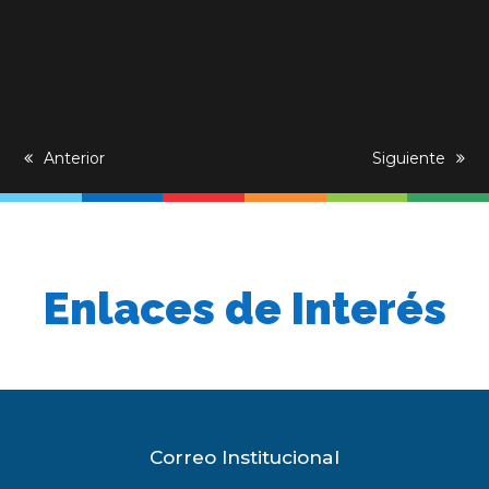
previous
Anterior
next
Siguiente
post:
post:
Enlaces de Interés
Correo Institucional