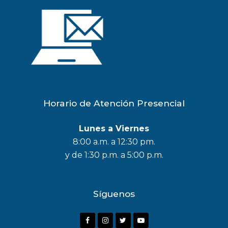
Horario de Atención Presencial
Lunes a Viernes
8:00 a.m. a 12:30 pm.
y de 1:30 p.m. a 5:00 p.m.
Síguenos
F
I
T
Y