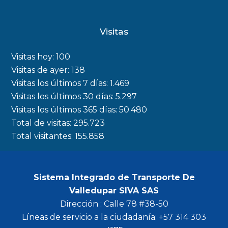
a
n
w
o
c
s
i
u
Visitas
e
t
t
t
b
a
t
u
Visitas hoy:
100
o
g
e
b
Visitas de ayer:
138
Visitas los últimos 7 días:
1.469
o
r
r
e
Visitas los últimos 30 días:
5.297
k
a
Visitas los últimos 365 días:
50.480
m
Total de visitas:
295.723
Total visitantes:
155.858
Sistema Integrado de Transporte De
Valledupar SIVA SAS
Dirección : Calle 78 #38-50
Líneas de servicio a la ciudadanía: +57 314 303