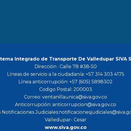
b
a
t
u
o
g
e
b
o
r
r
e
k
a
m
stema Integrado de Transporte De Valledupar SIVA 
Dirección : Calle 78 #38-50
Líneas de servicio a la ciudadanía: +57 314 303 4175
Línea anticorrupción: +57 (605) 5898302
Codigo Postal: 200003
Correo: ventanillaunica@siva.gov.co
Anticorrupción: anticorrupcion@siva.gov.co
 Notificaciones Judiciales:notificacionesjudiciales@siva.g
Valledupar- Cesar
www.siva.gov.co