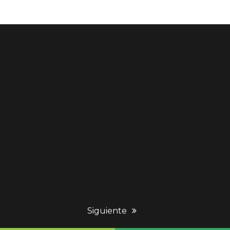
next
Siguiente
post: