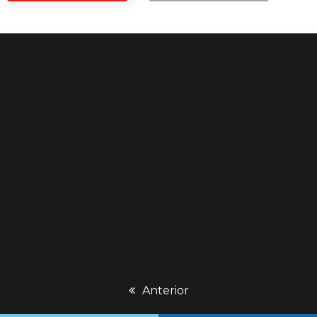
previous
Anterior
post: