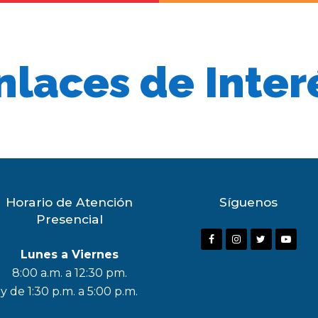
nlaces de Inter
Horario de Atención
Síguenos
Presencial
F
I
T
Y
Lunes a Viernes
a
n
w
o
8:00 a.m. a 12:30 pm.
c
s
i
u
y de 1:30 p.m. a 5:00 p.m.
e
t
t
t