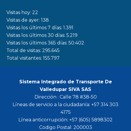
e
t
t
t
b
a
t
u
Visitas hoy:
22
o
g
e
b
Visitas de ayer:
138
Visitas los últimos 7 días:
1.391
o
r
r
e
Visitas los últimos 30 días:
5.219
k
a
Visitas los últimos 365 días:
50.402
m
Total de visitas:
295.645
Total visitantes:
155.797
Sistema Integrado de Transporte De
Valledupar SIVA SAS
Dirección : Calle 78 #38-50
Líneas de servicio a la ciudadanía: +57 314 303
4175
Línea anticorrupción: +57 (605) 5898302
Codigo Postal: 200003