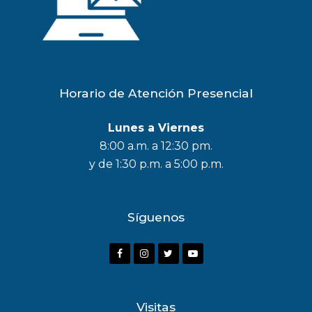
Horario de Atención Presencial
Lunes a Viernes
8:00 a.m. a 12:30 pm.
y de 1:30 p.m. a 5:00 p.m.
Síguenos
F
I
T
Y
a
n
w
o
c
s
i
u
Visitas