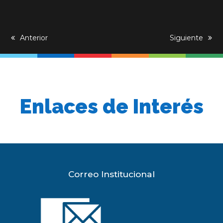
previous
Anterior
next
Siguiente
post:
post:
Enlaces de Interés
Correo Institucional