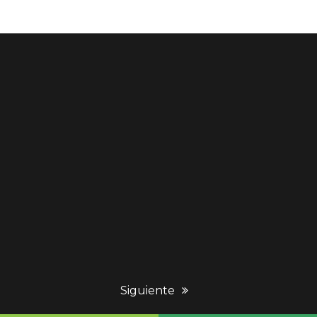
next
Siguiente
post: