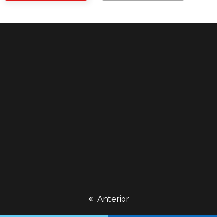
previous
Anterior
post: