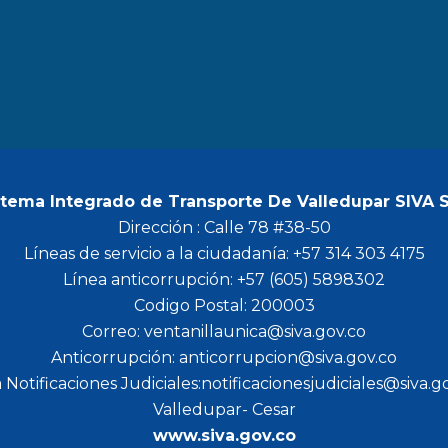
b
a
t
u
o
g
e
b
o
r
r
e
k
a
m
stema Integrado de Transporte De Valledupar SIVA 
Dirección : Calle 78 #38-50
Líneas de servicio a la ciudadanía: +57 314 303 4175
Línea anticorrupción: +57 (605) 5898302
Codigo Postal: 200003
Correo: ventanillaunica@siva.gov.co
Anticorrupción: anticorrupcion@siva.gov.co
 Notificaciones Judiciales:notificacionesjudiciales@siva.g
Valledupar- Cesar
www.siva.gov.co