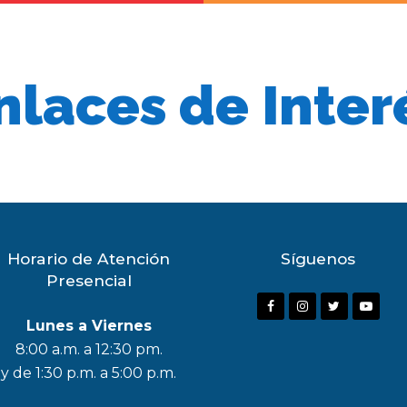
nlaces de Inter
Horario de Atención
Síguenos
Presencial
F
I
T
Y
Lunes a Viernes
a
n
w
o
8:00 a.m. a 12:30 pm.
c
s
i
u
y de 1:30 p.m. a 5:00 p.m.
e
t
t
t