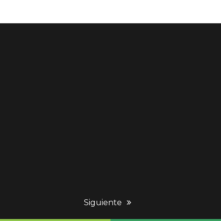
next
Siguiente
post: