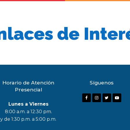
nlaces de Inter
Horario de Atención
Síguenos
Presencial
F
I
T
Y
Lunes a Viernes
a
n
w
o
8:00 a.m. a 12:30 pm.
c
s
i
u
y de 1:30 p.m. a 5:00 p.m.
e
t
t
t