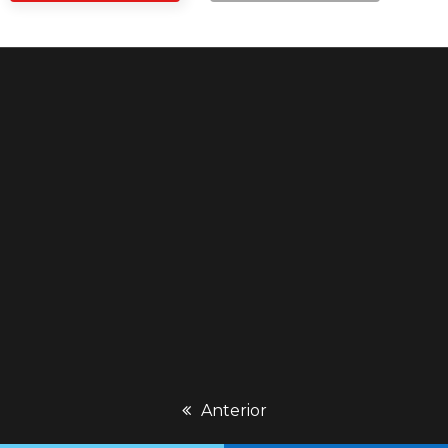
previous
Anterior
post: