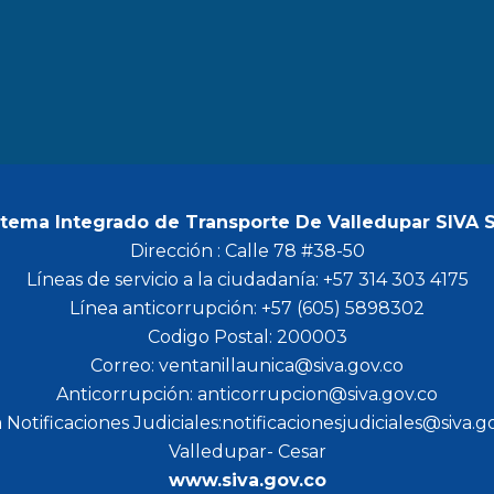
b
a
t
u
o
g
e
b
o
r
r
e
k
a
m
stema Integrado de Transporte De Valledupar SIVA 
Dirección : Calle 78 #38-50
Líneas de servicio a la ciudadanía: +57 314 303 4175
Línea anticorrupción: +57 (605) 5898302
Codigo Postal: 200003
Correo: ventanillaunica@siva.gov.co
Anticorrupción: anticorrupcion@siva.gov.co
 Notificaciones Judiciales:notificacionesjudiciales@siva.g
Valledupar- Cesar
www.siva.gov.co