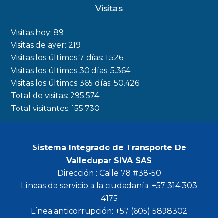
c
s
i
u
Visitas
e
t
t
t
b
a
t
u
Visitas hoy:
89
o
g
e
b
Visitas de ayer:
219
Visitas los últimos 7 días:
1.526
o
r
r
e
Visitas los últimos 30 días:
5.364
k
a
Visitas los últimos 365 días:
50.426
m
Total de visitas:
295.574
Total visitantes:
155.730
Sistema Integrado de Transporte De
Valledupar SIVA SAS
Dirección : Calle 78 #38-50
Líneas de servicio a la ciudadanía: +57 314 303
4175
Línea anticorrupción: +57 (605) 5898302