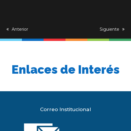
previous
Anterior
next
Siguiente
post:
post:
Enlaces de Interés
Correo Institucional