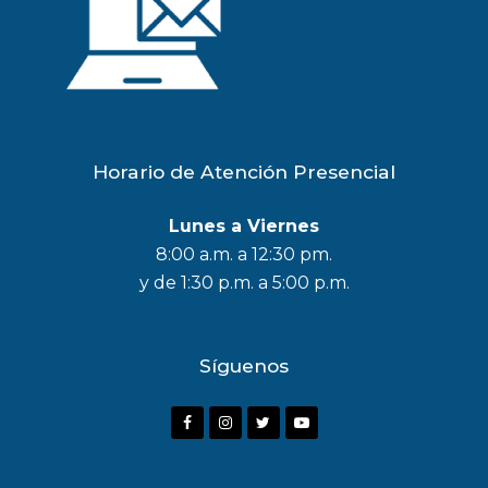
Horario de Atención Presencial
Lunes a Viernes
8:00 a.m. a 12:30 pm.
y de 1:30 p.m. a 5:00 p.m.
Síguenos
F
I
T
Y
a
n
w
o