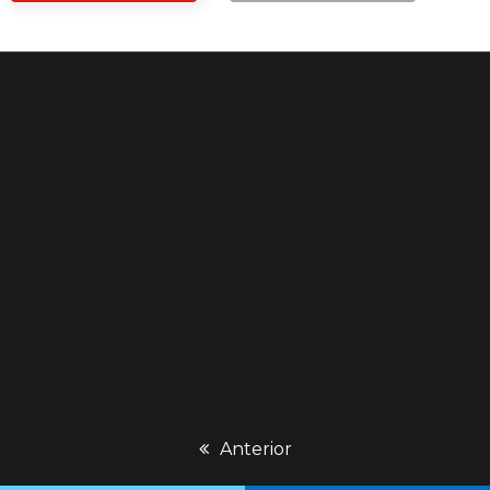
previous
Anterior
post: