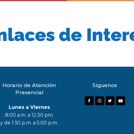
nlaces de Inter
Horario de Atención
Síguenos
Presencial
F
I
T
Y
Lunes a Viernes
a
n
w
o
8:00 a.m. a 12:30 pm.
c
s
i
u
y de 1:30 p.m. a 5:00 p.m.
e
t
t
t