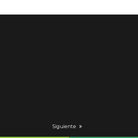
next
Siguiente
post: