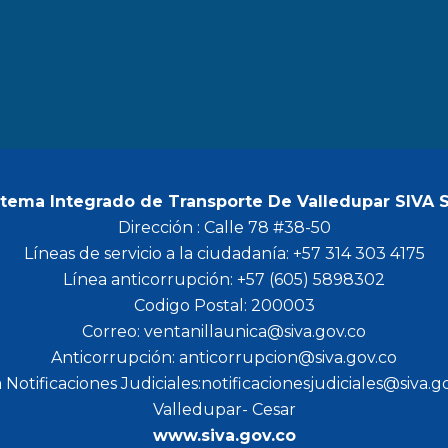
b
a
t
u
o
g
e
b
o
r
r
e
k
a
m
stema Integrado de Transporte De Valledupar SIVA 
Dirección : Calle 78 #38-50
Líneas de servicio a la ciudadanía: +57 314 303 4175
Línea anticorrupción: +57 (605) 5898302
Codigo Postal: 200003
Correo: ventanillaunica@siva.gov.co
Anticorrupción: anticorrupcion@siva.gov.co
 Notificaciones Judiciales:notificacionesjudiciales@siva.g
Valledupar- Cesar
www.siva.gov.co