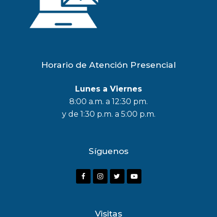
Horario de Atención Presencial
Lunes a Viernes
8:00 a.m. a 12:30 pm.
y de 1:30 p.m. a 5:00 p.m.
Síguenos
F
I
T
Y
a
n
w
o
c
s
i
u
Visitas