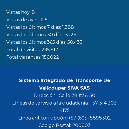
e
t
t
t
b
a
t
u
Visitas hoy:
8
o
g
e
b
Visitas de ayer:
125
Visitas los últimos 7 días:
1.388
o
r
r
e
Visitas los últimos 30 días:
5.126
k
a
Visitas los últimos 365 días:
50.435
m
Total de visitas:
295.912
Total visitantes:
156.022
Sistema Integrado de Transporte De
Valledupar SIVA SAS
Dirección : Calle 78 #38-50
Líneas de servicio a la ciudadanía: +57 314 303
4175
Línea anticorrupción: +57 (605) 5898302
Codigo Postal: 200003