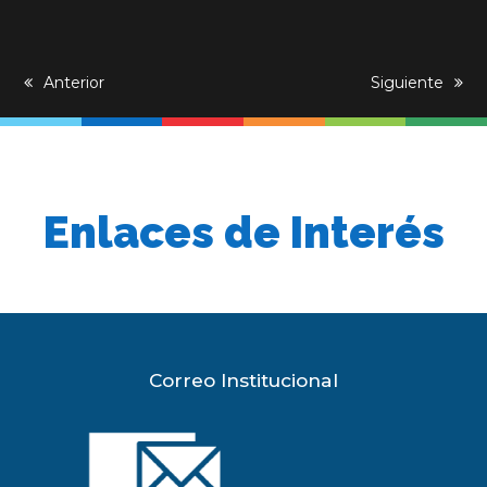
previous
Anterior
next
Siguiente
post:
post:
Enlaces de Interés
Correo Institucional