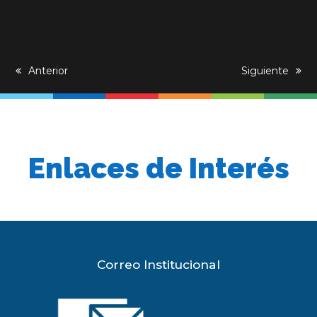
previous
Anterior
next
Siguiente
post:
post:
Enlaces de Interés
Correo Institucional