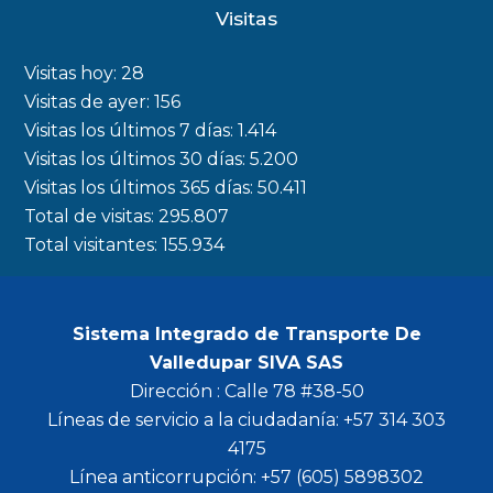
c
s
i
u
Visitas
e
t
t
t
b
a
t
u
Visitas hoy:
28
o
g
e
b
Visitas de ayer:
156
Visitas los últimos 7 días:
1.414
o
r
r
e
Visitas los últimos 30 días:
5.200
k
a
Visitas los últimos 365 días:
50.411
m
Total de visitas:
295.807
Total visitantes:
155.934
Sistema Integrado de Transporte De
Valledupar SIVA SAS
Dirección : Calle 78 #38-50
Líneas de servicio a la ciudadanía: +57 314 303
4175
Línea anticorrupción: +57 (605) 5898302