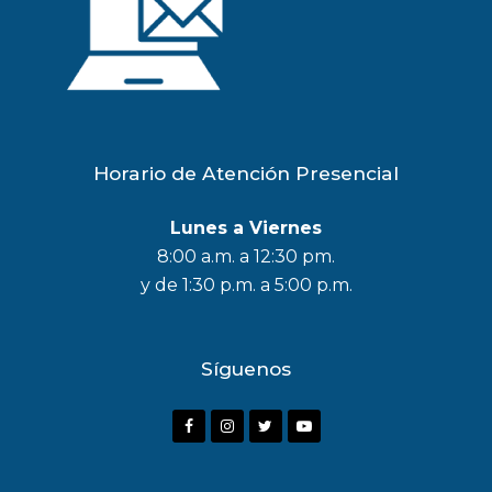
Horario de Atención Presencial
Lunes a Viernes
8:00 a.m. a 12:30 pm.
y de 1:30 p.m. a 5:00 p.m.
Síguenos
F
I
T
Y
a
n
w
o