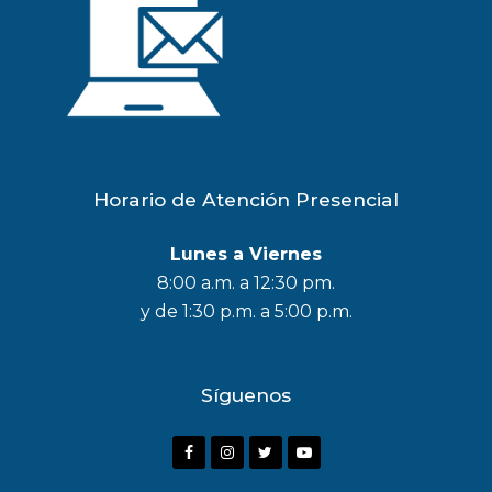
Horario de Atención Presencial
Lunes a Viernes
8:00 a.m. a 12:30 pm.
y de 1:30 p.m. a 5:00 p.m.
Síguenos
F
I
T
Y
a
n
w
o