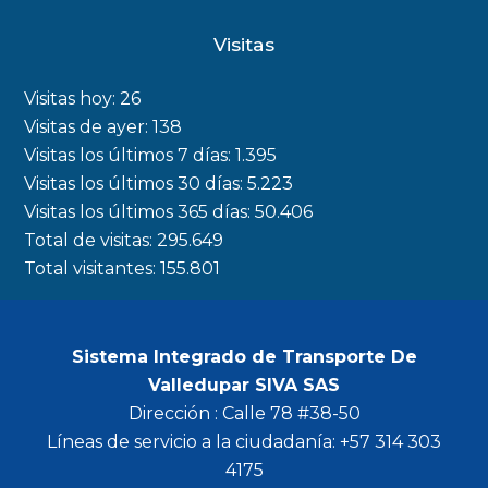
c
s
i
u
Visitas
e
t
t
t
b
a
t
u
Visitas hoy:
26
o
g
e
b
Visitas de ayer:
138
Visitas los últimos 7 días:
1.395
o
r
r
e
Visitas los últimos 30 días:
5.223
k
a
Visitas los últimos 365 días:
50.406
m
Total de visitas:
295.649
Total visitantes:
155.801
Sistema Integrado de Transporte De
Valledupar SIVA SAS
Dirección : Calle 78 #38-50
Líneas de servicio a la ciudadanía: +57 314 303
4175