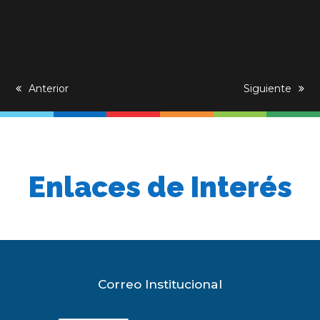
previous
Anterior
next
Siguiente
post:
post:
Enlaces de Interés
Correo Institucional