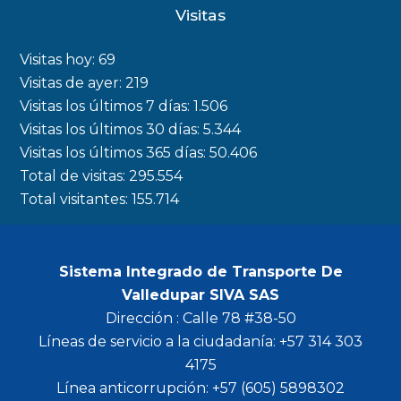
c
s
i
u
Visitas
e
t
t
t
b
a
t
u
Visitas hoy:
69
o
g
e
b
Visitas de ayer:
219
Visitas los últimos 7 días:
1.506
o
r
r
e
Visitas los últimos 30 días:
5.344
k
a
Visitas los últimos 365 días:
50.406
m
Total de visitas:
295.554
Total visitantes:
155.714
Sistema Integrado de Transporte De
Valledupar SIVA SAS
Dirección : Calle 78 #38-50
Líneas de servicio a la ciudadanía: +57 314 303
4175
Línea anticorrupción: +57 (605) 5898302