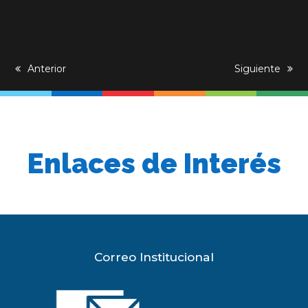
previous
Anterior
next
Siguiente
post:
post:
Enlaces de Interés
Correo Institucional