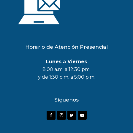
Horario de Atención Presencial
Lunes a Viernes
8:00 a.m. a 12:30 pm.
y de 1:30 p.m. a 5:00 p.m.
Síguenos
F
I
T
Y
a
n
w
o