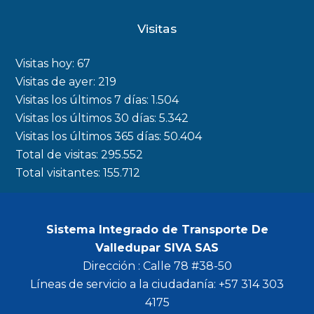
c
s
i
u
Visitas
e
t
t
t
b
a
t
u
Visitas hoy:
67
o
g
e
b
Visitas de ayer:
219
Visitas los últimos 7 días:
1.504
o
r
r
e
Visitas los últimos 30 días:
5.342
k
a
Visitas los últimos 365 días:
50.404
m
Total de visitas:
295.552
Total visitantes:
155.712
Sistema Integrado de Transporte De
Valledupar SIVA SAS
Dirección : Calle 78 #38-50
Líneas de servicio a la ciudadanía: +57 314 303
4175