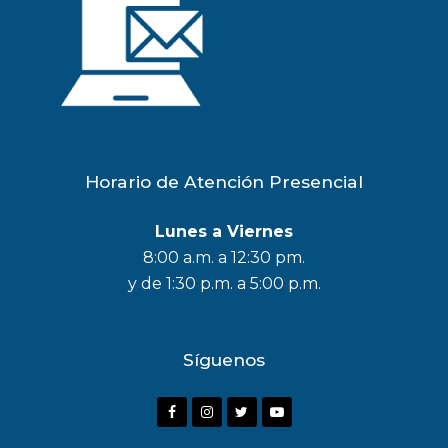
Horario de Atención Presencial
Lunes a Viernes
8:00 a.m. a 12:30 pm.
y de 1:30 p.m. a 5:00 p.m.
Síguenos
F
I
T
Y
a
n
w
o