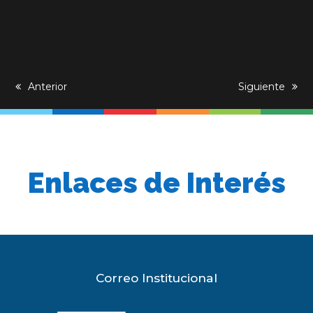
previous
Anterior
next
Siguiente
post:
post:
Enlaces de Interés
Correo Institucional