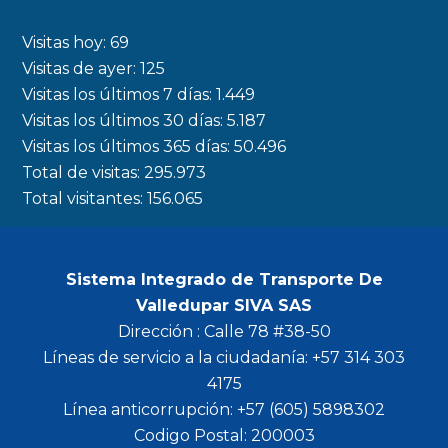
e
t
t
t
b
a
t
u
Visitas hoy:
69
o
g
e
b
Visitas de ayer:
125
Visitas los últimos 7 días:
1.449
o
r
r
e
Visitas los últimos 30 días:
5.187
k
a
Visitas los últimos 365 días:
50.496
m
Total de visitas:
295.973
Total visitantes:
156.065
Sistema Integrado de Transporte De
Valledupar SIVA SAS
Dirección : Calle 78 #38-50
Líneas de servicio a la ciudadanía: +57 314 303
4175
Línea anticorrupción: +57 (605) 5898302
Codigo Postal: 200003