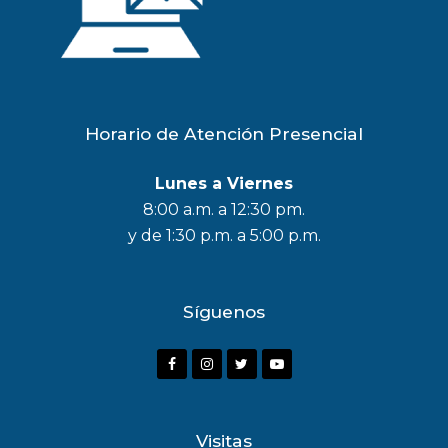
Horario de Atención Presencial
Lunes a Viernes
8:00 a.m. a 12:30 pm.
y de 1:30 p.m. a 5:00 p.m.
Síguenos
F
I
T
Y
a
n
w
o
c
s
i
u
Visitas