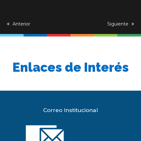
previous
Anterior
next
Siguiente
post:
post:
Enlaces de Interés
Correo Institucional