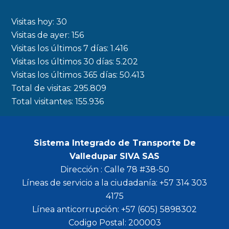
e
t
t
t
b
a
t
u
Visitas hoy:
30
o
g
e
b
Visitas de ayer:
156
Visitas los últimos 7 días:
1.416
o
r
r
e
Visitas los últimos 30 días:
5.202
k
a
Visitas los últimos 365 días:
50.413
m
Total de visitas:
295.809
Total visitantes:
155.936
Sistema Integrado de Transporte De
Valledupar SIVA SAS
Dirección : Calle 78 #38-50
Líneas de servicio a la ciudadanía: +57 314 303
4175
Línea anticorrupción: +57 (605) 5898302
Codigo Postal: 200003