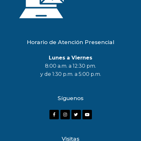
Horario de Atención Presencial
Lunes a Viernes
8:00 a.m. a 12:30 pm.
y de 1:30 p.m. a 5:00 p.m.
Síguenos
F
I
T
Y
a
n
w
o
c
s
i
u
Visitas