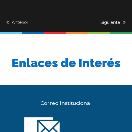
previous
Anterior
next
Siguiente
post:
post:
Enlaces de Interés
Correo Institucional