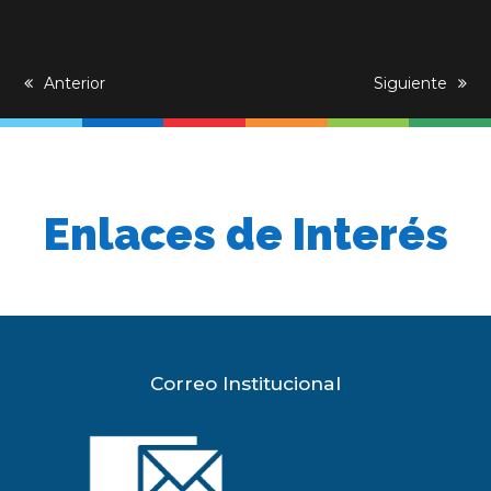
previous
Anterior
next
Siguiente
post:
post:
Enlaces de Interés
Correo Institucional