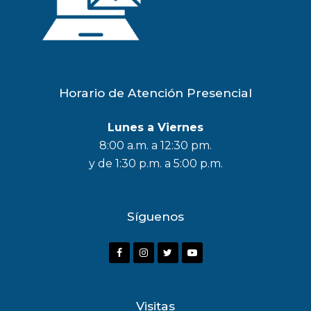
Horario de Atención Presencial
Lunes a Viernes
8:00 a.m. a 12:30 pm.
y de 1:30 p.m. a 5:00 p.m.
Síguenos
F
I
T
Y
a
n
w
o
c
s
i
u
Visitas