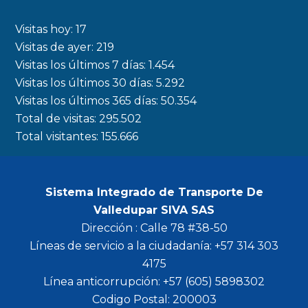
e
t
t
t
b
a
t
u
Visitas hoy:
17
o
g
e
b
Visitas de ayer:
219
Visitas los últimos 7 días:
1.454
o
r
r
e
Visitas los últimos 30 días:
5.292
k
a
Visitas los últimos 365 días:
50.354
m
Total de visitas:
295.502
Total visitantes:
155.666
Sistema Integrado de Transporte De
Valledupar SIVA SAS
Dirección : Calle 78 #38-50
Líneas de servicio a la ciudadanía: +57 314 303
4175
Línea anticorrupción: +57 (605) 5898302
Codigo Postal: 200003