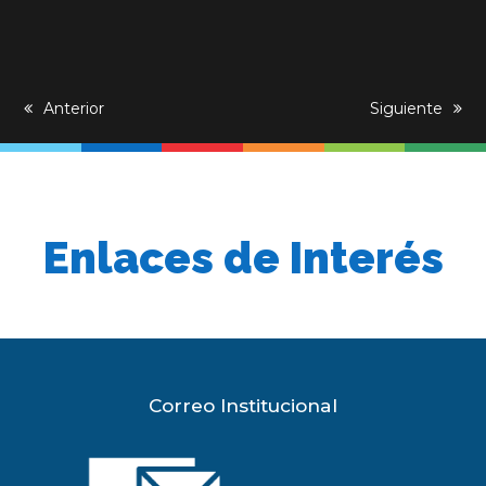
previous
Anterior
next
Siguiente
post:
post:
Enlaces de Interés
Correo Institucional