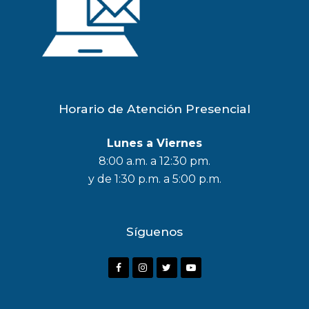
Horario de Atención Presencial
Lunes a Viernes
8:00 a.m. a 12:30 pm.
y de 1:30 p.m. a 5:00 p.m.
Síguenos
F
I
T
Y
a
n
w
o