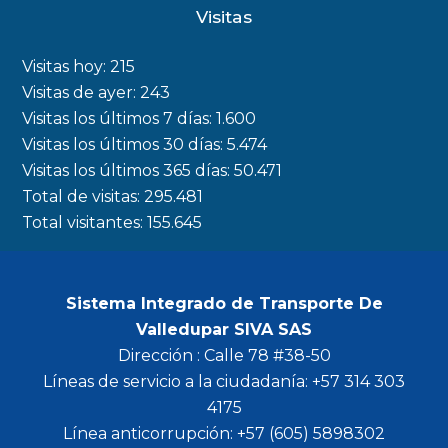
c
s
i
u
Visitas
e
t
t
t
b
a
t
u
Visitas hoy:
215
o
g
e
b
Visitas de ayer:
243
Visitas los últimos 7 días:
1.600
o
r
r
e
Visitas los últimos 30 días:
5.474
k
a
Visitas los últimos 365 días:
50.471
m
Total de visitas:
295.481
Total visitantes:
155.645
Sistema Integrado de Transporte De
Valledupar SIVA SAS
Dirección : Calle 78 #38-50
Líneas de servicio a la ciudadanía: +57 314 303
4175
Línea anticorrupción: +57 (605) 5898302