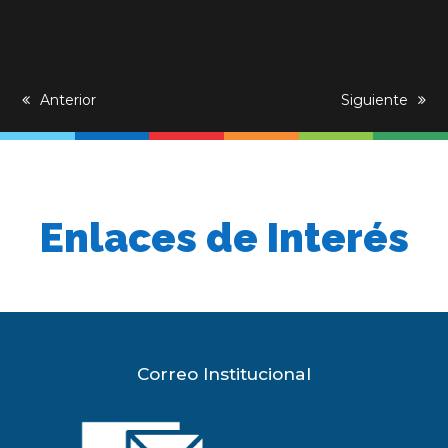
previous
Anterior
next
Siguiente
post:
post:
Enlaces de Interés
Correo Institucional