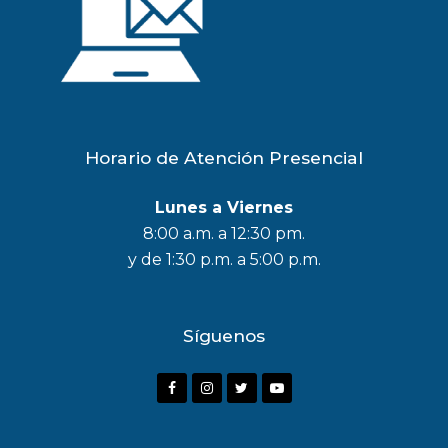
Horario de Atención Presencial
Lunes a Viernes
8:00 a.m. a 12:30 pm.
y de 1:30 p.m. a 5:00 p.m.
Síguenos
F
I
T
Y
a
n
w
o