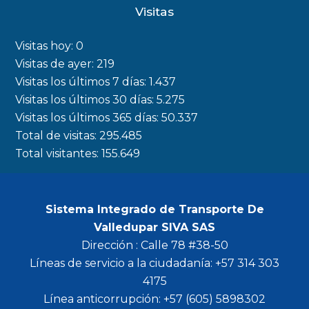
c
s
i
u
Visitas
e
t
t
t
b
a
t
u
Visitas hoy:
0
o
g
e
b
Visitas de ayer:
219
Visitas los últimos 7 días:
1.437
o
r
r
e
Visitas los últimos 30 días:
5.275
k
a
Visitas los últimos 365 días:
50.337
m
Total de visitas:
295.485
Total visitantes:
155.649
Sistema Integrado de Transporte De
Valledupar SIVA SAS
Dirección : Calle 78 #38-50
Líneas de servicio a la ciudadanía: +57 314 303
4175
Línea anticorrupción: +57 (605) 5898302