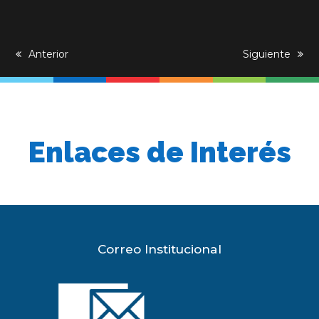
previous
Anterior
next
Siguiente
post:
post:
Enlaces de Interés
Correo Institucional