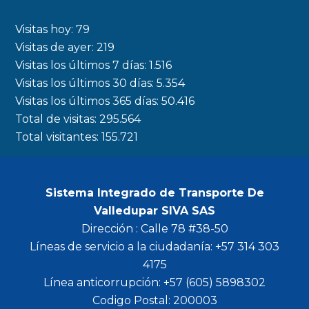
e
t
t
t
b
a
t
u
Visitas hoy:
79
o
g
e
b
Visitas de ayer:
219
Visitas los últimos 7 días:
1.516
o
r
r
e
Visitas los últimos 30 días:
5.354
k
a
Visitas los últimos 365 días:
50.416
m
Total de visitas:
295.564
Total visitantes:
155.721
Sistema Integrado de Transporte De
Valledupar SIVA SAS
Dirección : Calle 78 #38-50
Líneas de servicio a la ciudadanía: +57 314 303
4175
Línea anticorrupción: +57 (605) 5898302
Codigo Postal: 200003