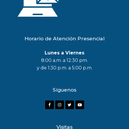
Horario de Atención Presencial
Lunes a Viernes
8:00 a.m. a 12:30 pm.
y de 1:30 p.m. a 5:00 p.m.
Síguenos
F
I
T
Y
a
n
w
o
c
s
i
u
Visitas