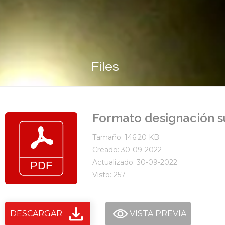
Files
Formato designación s
Tamaño: 146.20 KB
Creado: 30-09-2022
Actualizado: 30-09-2022
Visto: 257
DESCARGAR
VISTA PREVIA