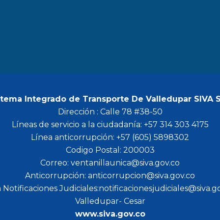
b
a
t
u
o
g
e
b
o
r
r
e
k
a
m
stema Integrado de Transporte De Valledupar SIVA 
Dirección : Calle 78 #38-50
Líneas de servicio a la ciudadanía: +57 314 303 4175
Línea anticorrupción: +57 (605) 5898302
Codigo Postal: 200003
Correo: ventanillaunica@siva.gov.co
Anticorrupción: anticorrupcion@siva.gov.co
 Notificaciones Judiciales:notificacionesjudiciales@siva.g
Valledupar- Cesar
www.siva.gov.co