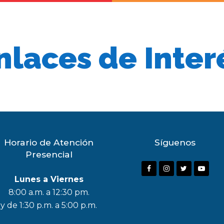
nlaces de Inter
Horario de Atención
Síguenos
Presencial
F
I
T
Y
Lunes a Viernes
a
n
w
o
8:00 a.m. a 12:30 pm.
c
s
i
u
y de 1:30 p.m. a 5:00 p.m.
e
t
t
t