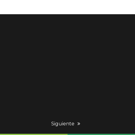
next
Siguiente
post: