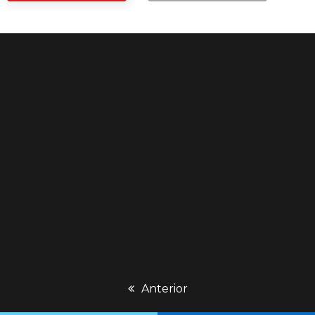
previous
Anterior
post: