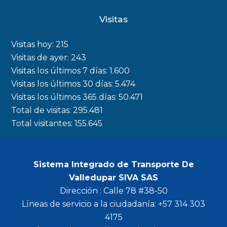
c
s
i
u
Visitas
e
t
t
t
b
a
t
u
Visitas hoy:
215
o
g
e
b
Visitas de ayer:
243
Visitas los últimos 7 días:
1.600
o
r
r
e
Visitas los últimos 30 días:
5.474
k
a
Visitas los últimos 365 días:
50.471
m
Total de visitas:
295.481
Total visitantes:
155.645
Sistema Integrado de Transporte De
Valledupar SIVA SAS
Dirección : Calle 78 #38-50
Líneas de servicio a la ciudadanía: +57 314 303
4175