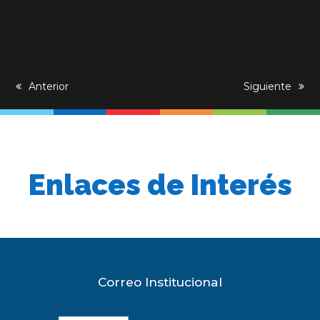
previous
Anterior
next
Siguiente
post:
post:
Enlaces de Interés
Correo Institucional