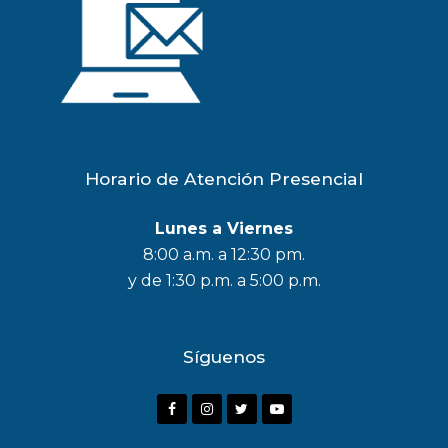
Horario de Atención Presencial
Lunes a Viernes
8:00 a.m. a 12:30 pm.
y de 1:30 p.m. a 5:00 p.m.
Síguenos
F
I
T
Y
a
n
w
o