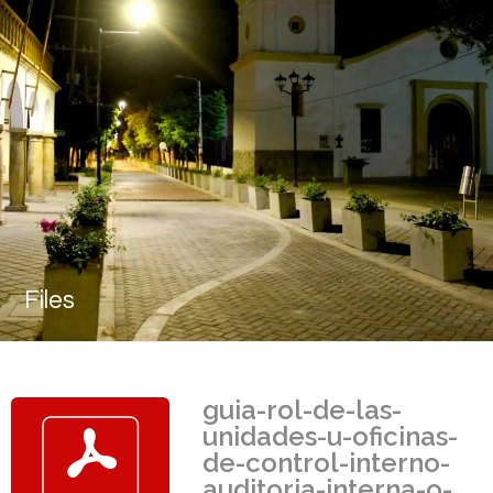
Files
guia-rol-de-las-
unidades-u-oficinas-
de-control-interno-
auditoria-interna-o-