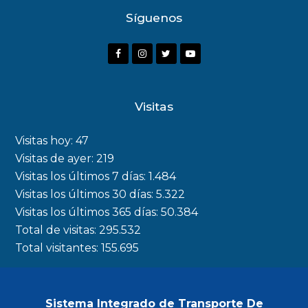
Síguenos
F
I
T
Y
a
n
w
o
c
s
i
u
Visitas
e
t
t
t
b
a
t
u
Visitas hoy:
47
o
g
e
b
Visitas de ayer:
219
Visitas los últimos 7 días:
1.484
o
r
r
e
Visitas los últimos 30 días:
5.322
k
a
Visitas los últimos 365 días:
50.384
m
Total de visitas:
295.532
Total visitantes:
155.695
Sistema Integrado de Transporte De