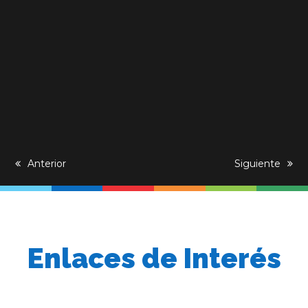
previous
Anterior
next
Siguiente
post:
post:
Enlaces de Interés