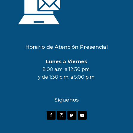
Horario de Atención Presencial
Lunes a Viernes
8:00 a.m. a 12:30 pm.
y de 1:30 p.m. a 5:00 p.m.
Síguenos
F
I
T
Y
a
n
w
o