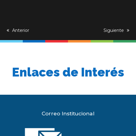
previous
Anterior
next
Siguiente
post:
post:
Enlaces de Interés
Correo Institucional