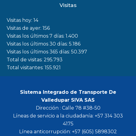
c
s
i
u
Visitas
e
t
t
t
b
a
t
u
Visitas hoy:
14
o
g
e
b
Visitas de ayer:
156
Visitas los últimos 7 días:
1.400
o
r
r
e
Visitas los últimos 30 días:
5.186
k
a
Visitas los últimos 365 días:
50.397
m
Total de visitas:
295.793
Total visitantes:
155.921
Sistema Integrado de Transporte De
Valledupar SIVA SAS
Dirección : Calle 78 #38-50
Líneas de servicio a la ciudadanía: +57 314 303
4175
Línea anticorrupción: +57 (605) 5898302