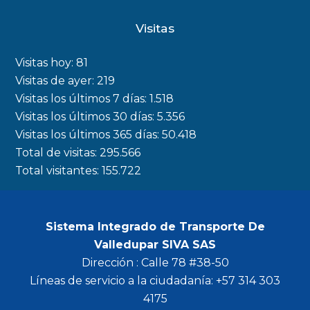
c
s
i
u
Visitas
e
t
t
t
b
a
t
u
Visitas hoy:
81
o
g
e
b
Visitas de ayer:
219
Visitas los últimos 7 días:
1.518
o
r
r
e
Visitas los últimos 30 días:
5.356
k
a
Visitas los últimos 365 días:
50.418
m
Total de visitas:
295.566
Total visitantes:
155.722
Sistema Integrado de Transporte De
Valledupar SIVA SAS
Dirección : Calle 78 #38-50
Líneas de servicio a la ciudadanía: +57 314 303
4175