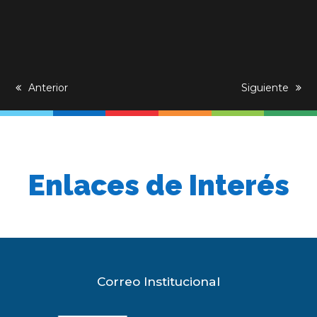
previous
Anterior
next
Siguiente
post:
post:
Enlaces de Interés
Correo Institucional