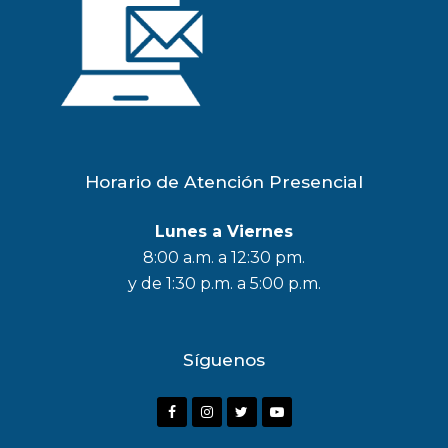
Horario de Atención Presencial
Lunes a Viernes
8:00 a.m. a 12:30 pm.
y de 1:30 p.m. a 5:00 p.m.
Síguenos
F
I
T
Y
a
n
w
o