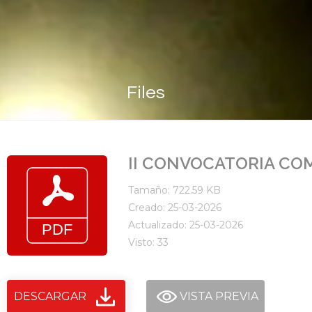
Files
II CONVOCATORIA CO
Tamaño: 722.59 KB
Creado: 25-03-2026
Actualizado: 25-03-2026
Visto: 33
DESCARGAR
VISTA PREVIA