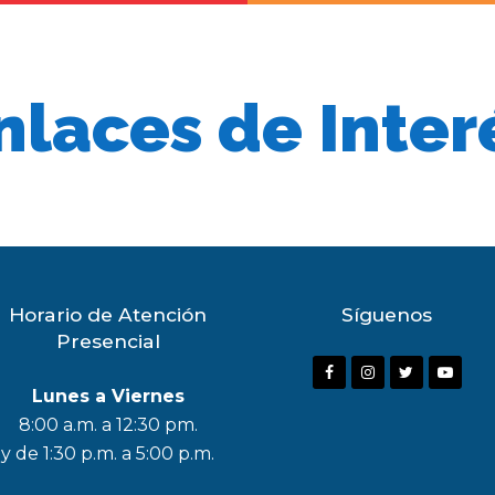
nlaces de Inter
Horario de Atención
Síguenos
Presencial
F
I
T
Y
Lunes a Viernes
a
n
w
o
8:00 a.m. a 12:30 pm.
c
s
i
u
y de 1:30 p.m. a 5:00 p.m.
e
t
t
t