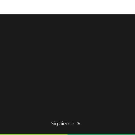
next
Siguiente
post: