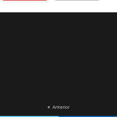
previous
Anterior
post: