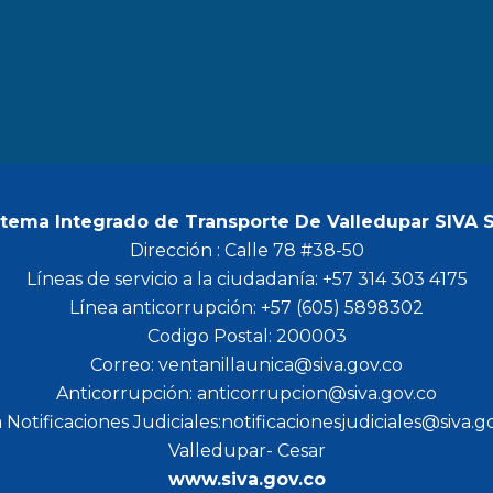
b
a
t
u
o
g
e
b
o
r
r
e
k
a
m
stema Integrado de Transporte De Valledupar SIVA 
Dirección : Calle 78 #38-50
Líneas de servicio a la ciudadanía: +57 314 303 4175
Línea anticorrupción: +57 (605) 5898302
Codigo Postal: 200003
Correo: ventanillaunica@siva.gov.co
Anticorrupción: anticorrupcion@siva.gov.co
 Notificaciones Judiciales:notificacionesjudiciales@siva.g
Valledupar- Cesar
www.siva.gov.co