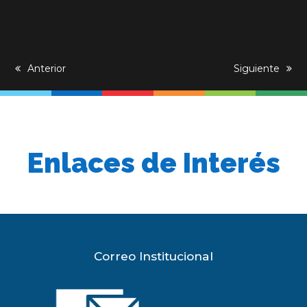
previous
Anterior
next
Siguiente
post:
post:
Enlaces de Interés
Correo Institucional