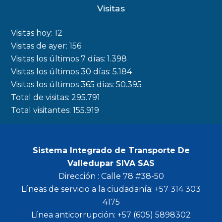
c
s
i
u
Visitas
e
t
t
t
b
a
t
u
Visitas hoy:
12
o
g
e
b
Visitas de ayer:
156
Visitas los últimos 7 días:
1.398
o
r
r
e
Visitas los últimos 30 días:
5.184
k
a
Visitas los últimos 365 días:
50.395
m
Total de visitas:
295.791
Total visitantes:
155.919
Sistema Integrado de Transporte De
Valledupar SIVA SAS
Dirección : Calle 78 #38-50
Líneas de servicio a la ciudadanía: +57 314 303
4175
Línea anticorrupción: +57 (605) 5898302