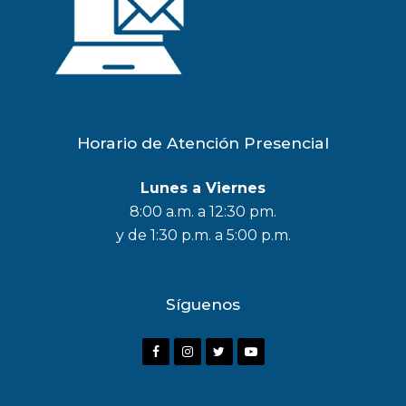
Horario de Atención Presencial
Lunes a Viernes
8:00 a.m. a 12:30 pm.
y de 1:30 p.m. a 5:00 p.m.
Síguenos
F
I
T
Y
a
n
w
o