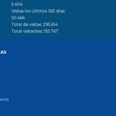
5.404
Visitas los últimos 365 días:
50.466
Total de visitas:
295.614
Total visitantes:
155.767
SAS
ov.co