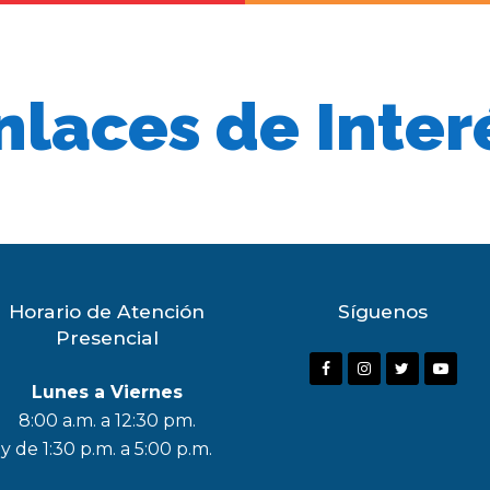
nlaces de Inter
Horario de Atención
Síguenos
Presencial
F
I
T
Y
Lunes a Viernes
a
n
w
o
8:00 a.m. a 12:30 pm.
c
s
i
u
y de 1:30 p.m. a 5:00 p.m.
e
t
t
t