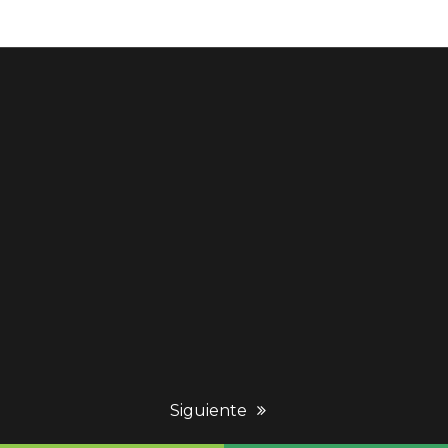
next
Siguiente
post: