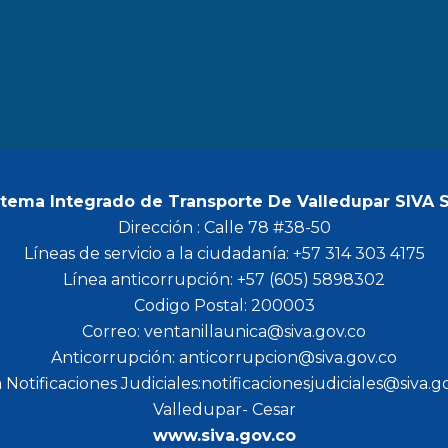
b
a
t
u
o
g
e
b
o
r
r
e
k
a
m
stema Integrado de Transporte De Valledupar SIVA 
Dirección : Calle 78 #38-50
Líneas de servicio a la ciudadanía: +57 314 303 4175
Línea anticorrupción: +57 (605) 5898302
Codigo Postal: 200003
Correo: ventanillaunica@siva.gov.co
Anticorrupción: anticorrupcion@siva.gov.co
 Notificaciones Judiciales:notificacionesjudiciales@siva.g
Valledupar- Cesar
www.siva.gov.co