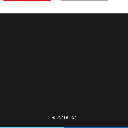
previous
Anterior
post: