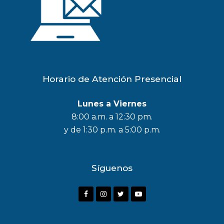
Horario de Atención Presencial
Lunes a Viernes
8:00 a.m. a 12:30 pm.
y de 1:30 p.m. a 5:00 p.m.
Síguenos
F
I
T
Y
a
n
w
o