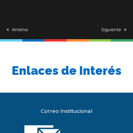
previous
Anterior
next
Siguiente
post:
post:
Enlaces de Interés
Correo Institucional