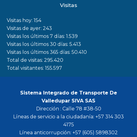
c
s
i
u
Visitas
e
t
t
t
b
a
t
u
Visitas hoy:
154
o
g
e
b
Visitas de ayer:
243
Visitas los últimos 7 días:
1.539
o
r
r
e
Visitas los últimos 30 días:
5.413
k
a
Visitas los últimos 365 días:
50.410
m
Total de visitas:
295.420
Total visitantes:
155.597
Sistema Integrado de Transporte De
Valledupar SIVA SAS
Dirección : Calle 78 #38-50
Líneas de servicio a la ciudadanía: +57 314 303
4175
Línea anticorrupción: +57 (605) 5898302