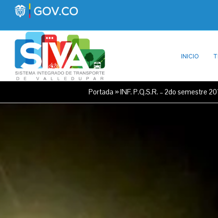
INICIO
T
Portada
»
INF. P.Q.S.R. – 2do semestre 