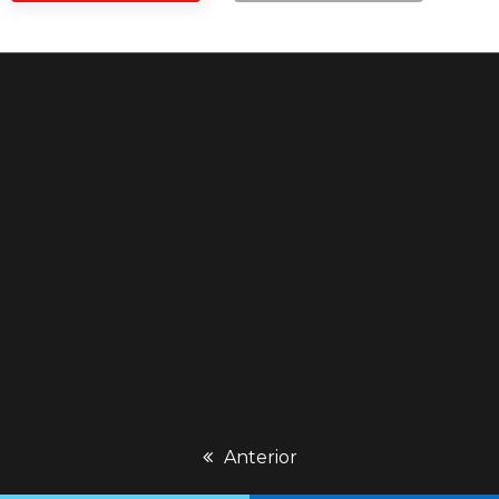
previous
Anterior
post: