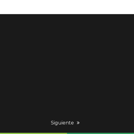
next
Siguiente
post: