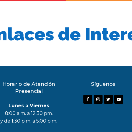
nlaces de Inter
Horario de Atención
Síguenos
Presencial
F
I
T
Y
Lunes a Viernes
a
n
w
o
8:00 a.m. a 12:30 pm.
c
s
i
u
y de 1:30 p.m. a 5:00 p.m.
e
t
t
t