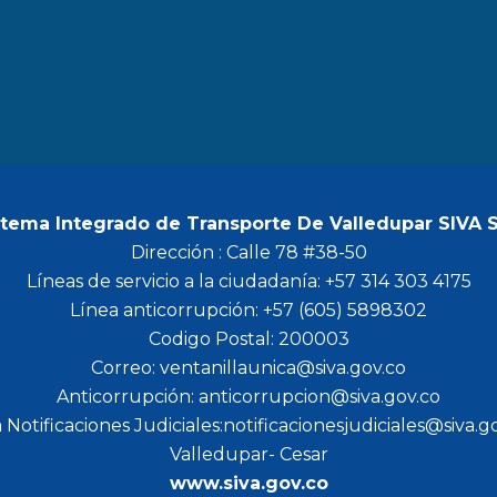
b
a
t
u
o
g
e
b
o
r
r
e
k
a
m
stema Integrado de Transporte De Valledupar SIVA 
Dirección : Calle 78 #38-50
Líneas de servicio a la ciudadanía: +57 314 303 4175
Línea anticorrupción: +57 (605) 5898302
Codigo Postal: 200003
Correo: ventanillaunica@siva.gov.co
Anticorrupción: anticorrupcion@siva.gov.co
 Notificaciones Judiciales:notificacionesjudiciales@siva.g
Valledupar- Cesar
www.siva.gov.co