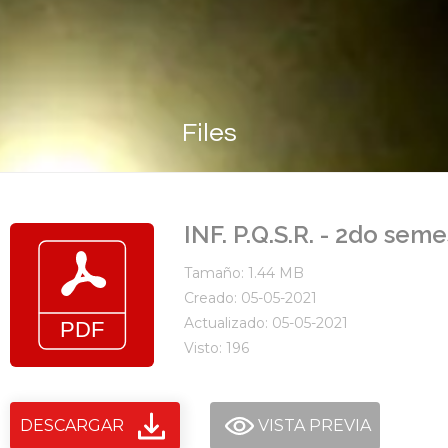
Files
INF. P.Q.S.R. - 2do se
Tamaño: 1.44 MB
Creado: 05-05-2021
Actualizado: 05-05-2021
Visto: 196
DESCARGAR
VISTA PREVIA