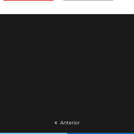
previous
Anterior
post: