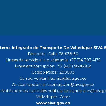
b
a
t
u
o
g
e
b
o
r
r
e
k
a
m
stema Integrado de Transporte De Valledupar SIVA 
Dirección : Calle 78 #38-50
Líneas de servicio a la ciudadanía: +57 314 303 4175
Línea anticorrupción: +57 (605) 5898302
Codigo Postal: 200003
Correo: ventanillaunica@siva.gov.co
Anticorrupción: anticorrupcion@siva.gov.co
 Notificaciones Judiciales:notificacionesjudiciales@siva.g
Valledupar- Cesar
www.siva.gov.co