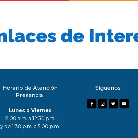
nlaces de Inter
Horario de Atención
Síguenos
Presencial
F
I
T
Y
Lunes a Viernes
a
n
w
o
8:00 a.m. a 12:30 pm.
c
s
i
u
y de 1:30 p.m. a 5:00 p.m.
e
t
t
t