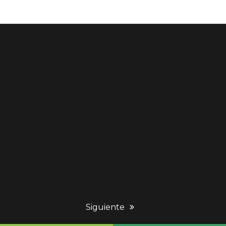
next
Siguiente
post: