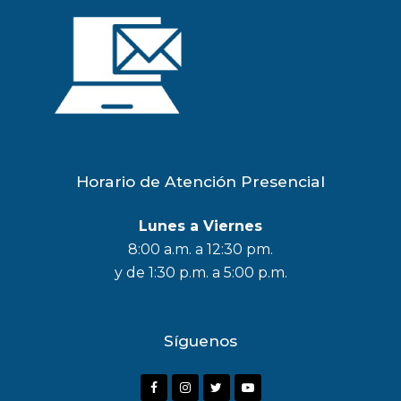
Horario de Atención Presencial
Lunes a Viernes
8:00 a.m. a 12:30 pm.
y de 1:30 p.m. a 5:00 p.m.
Síguenos
F
I
T
Y