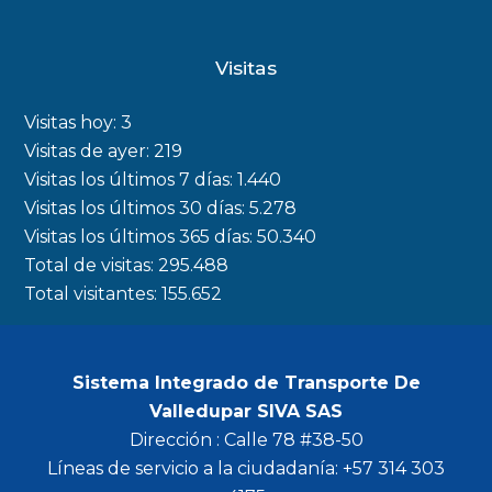
a
n
w
o
c
s
i
u
Visitas
e
t
t
t
b
a
t
u
Visitas hoy:
3
o
g
e
b
Visitas de ayer:
219
Visitas los últimos 7 días:
1.440
o
r
r
e
Visitas los últimos 30 días:
5.278
k
a
Visitas los últimos 365 días:
50.340
m
Total de visitas:
295.488
Total visitantes:
155.652
Sistema Integrado de Transporte De
Valledupar SIVA SAS
Dirección : Calle 78 #38-50
Líneas de servicio a la ciudadanía: +57 314 303