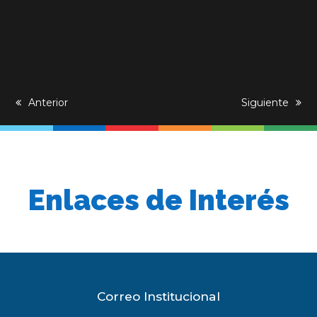
previous
Anterior
next
Siguiente
post:
post:
Enlaces de Interés
Correo Institucional