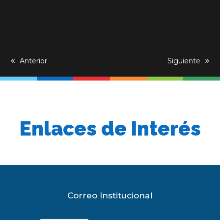
previous
Anterior
next
Siguiente
post:
post:
Enlaces de Interés
Correo Institucional