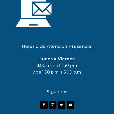
Horario de Atención Presencial
Lunes a Viernes
8:00 a.m. a 12:30 pm.
y de 1:30 p.m. a 5:00 p.m.
Síguenos
F
I
T
Y
a
n
w
o