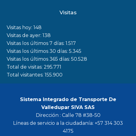
c
s
i
u
Visitas
e
t
t
t
b
a
t
u
Visitas hoy:
148
o
g
e
b
Visitas de ayer:
138
Visitas los últimos 7 días:
1.517
o
r
r
e
Visitas los últimos 30 días:
5.345
k
a
Visitas los últimos 365 días:
50.528
m
Total de visitas:
295.771
Total visitantes:
155.900
Sistema Integrado de Transporte De
Valledupar SIVA SAS
Dirección : Calle 78 #38-50
Líneas de servicio a la ciudadanía: +57 314 303
4175