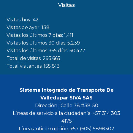
c
s
i
u
Visitas
e
t
t
t
b
a
t
u
Visitas hoy:
42
o
g
e
b
Visitas de ayer:
138
Visitas los últimos 7 días:
1.411
o
r
r
e
Visitas los últimos 30 días:
5.239
k
a
Visitas los últimos 365 días:
50.422
m
Total de visitas:
295.665
Total visitantes:
155.813
Sistema Integrado de Transporte De
Valledupar SIVA SAS
Dirección : Calle 78 #38-50
Líneas de servicio a la ciudadanía: +57 314 303
4175
Línea anticorrupción: +57 (605) 5898302