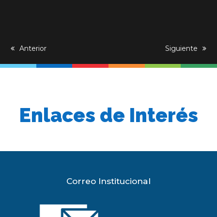
previous
Anterior
next
Siguiente
post:
post:
Enlaces de Interés
Correo Institucional