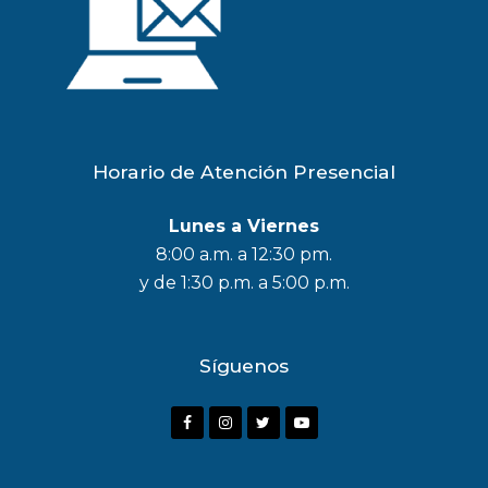
Horario de Atención Presencial
Lunes a Viernes
8:00 a.m. a 12:30 pm.
y de 1:30 p.m. a 5:00 p.m.
Síguenos
F
I
T
Y
a
n
w
o