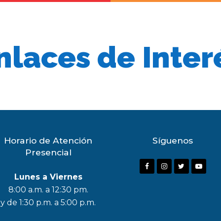
nlaces de Inter
Horario de Atención
Síguenos
Presencial
F
I
T
Y
Lunes a Viernes
a
n
w
o
8:00 a.m. a 12:30 pm.
c
s
i
u
y de 1:30 p.m. a 5:00 p.m.
e
t
t
t