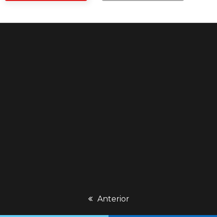
previous
Anterior
post: