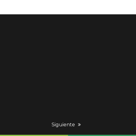
next
Siguiente
post: