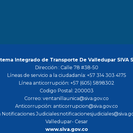
b
a
t
u
o
g
e
b
o
r
r
e
k
a
m
stema Integrado de Transporte De Valledupar SIVA 
Dirección : Calle 78 #38-50
Líneas de servicio a la ciudadanía: +57 314 303 4175
Línea anticorrupción: +57 (605) 5898302
Codigo Postal: 200003
Correo: ventanillaunica@siva.gov.co
Anticorrupción: anticorrupcion@siva.gov.co
 Notificaciones Judiciales:notificacionesjudiciales@siva.g
Valledupar- Cesar
www.siva.gov.co