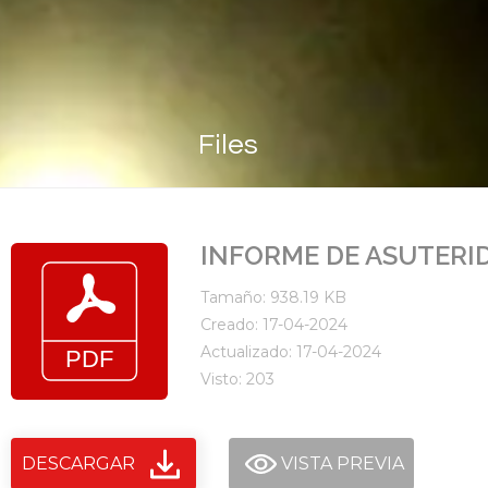
Files
INFORME DE ASUTERID
Tamaño: 938.19 KB
Creado: 17-04-2024
Actualizado: 17-04-2024
Visto: 203
DESCARGAR
VISTA PREVIA