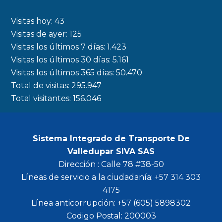
e
t
t
t
b
a
t
u
Visitas hoy:
43
o
g
e
b
Visitas de ayer:
125
Visitas los últimos 7 días:
1.423
o
r
r
e
Visitas los últimos 30 días:
5.161
k
a
Visitas los últimos 365 días:
50.470
m
Total de visitas:
295.947
Total visitantes:
156.046
Sistema Integrado de Transporte De
Valledupar SIVA SAS
Dirección : Calle 78 #38-50
Líneas de servicio a la ciudadanía: +57 314 303
4175
Línea anticorrupción: +57 (605) 5898302
Codigo Postal: 200003