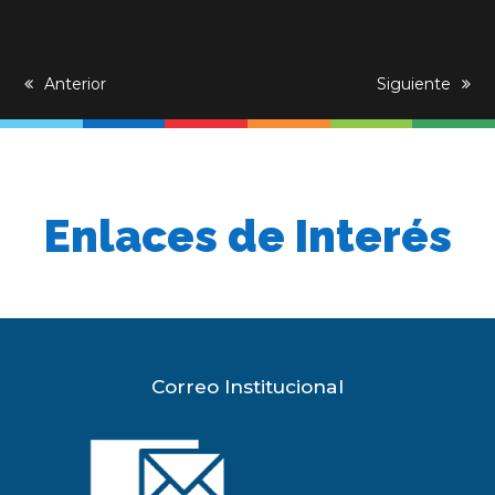
previous
Anterior
next
Siguiente
post:
post:
Enlaces de Interés
Correo Institucional