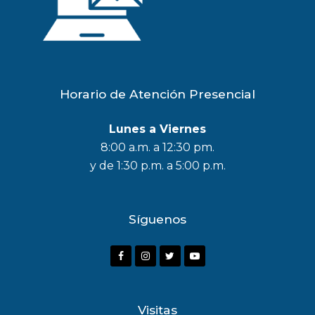
Horario de Atención Presencial
Lunes a Viernes
8:00 a.m. a 12:30 pm.
y de 1:30 p.m. a 5:00 p.m.
Síguenos
F
I
T
Y
a
n
w
o
c
s
i
u
Visitas