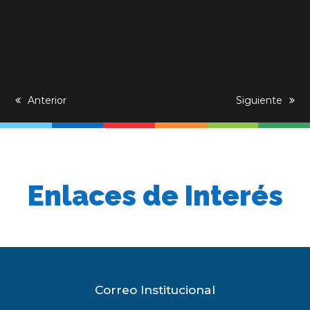
previous
Anterior
next
Siguiente
post:
post:
Enlaces de Interés
Correo Institucional