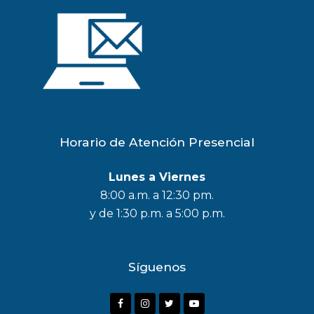
Horario de Atención Presencial
Lunes a Viernes
8:00 a.m. a 12:30 pm.
y de 1:30 p.m. a 5:00 p.m.
Síguenos
F
I
T
Y