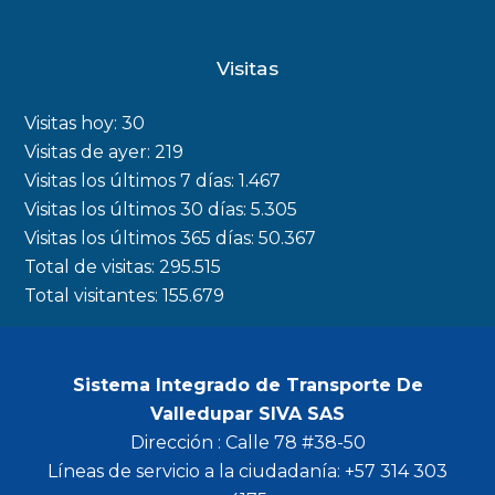
a
n
w
o
c
s
i
u
Visitas
e
t
t
t
b
a
t
u
Visitas hoy:
30
o
g
e
b
Visitas de ayer:
219
Visitas los últimos 7 días:
1.467
o
r
r
e
Visitas los últimos 30 días:
5.305
k
a
Visitas los últimos 365 días:
50.367
m
Total de visitas:
295.515
Total visitantes:
155.679
Sistema Integrado de Transporte De
Valledupar SIVA SAS
Dirección : Calle 78 #38-50
Líneas de servicio a la ciudadanía: +57 314 303