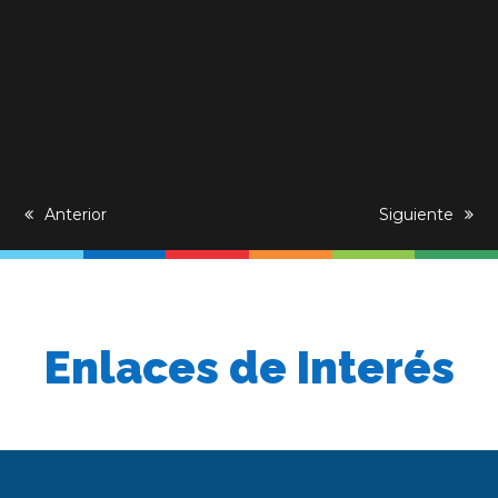
previous
Anterior
next
Siguiente
post:
post:
Enlaces de Interés