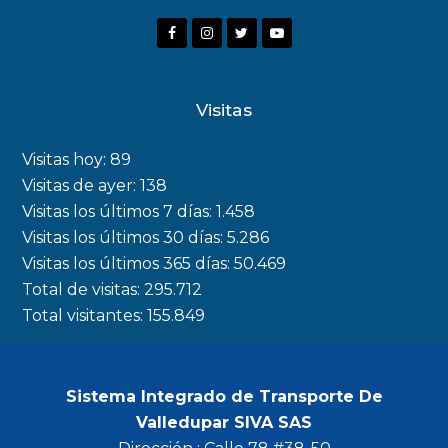
F
I
T
Y
a
n
w
o
c
s
i
u
Visitas
e
t
t
t
b
a
t
u
Visitas hoy:
89
o
g
e
b
Visitas de ayer:
138
Visitas los últimos 7 días:
1.458
o
r
r
e
Visitas los últimos 30 días:
5.286
k
a
Visitas los últimos 365 días:
50.469
m
Total de visitas:
295.712
Total visitantes:
155.849
Sistema Integrado de Transporte De
Valledupar SIVA SAS