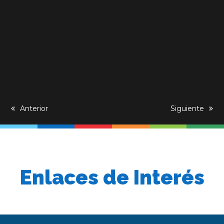
previous
Anterior
next
Siguiente
post:
post:
Enlaces de Interés