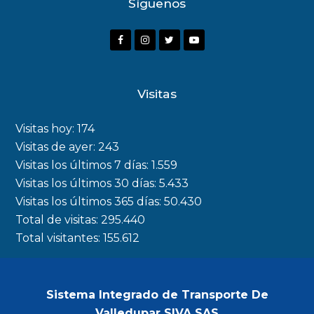
Síguenos
F
I
T
Y
a
n
w
o
c
s
i
u
Visitas
e
t
t
t
b
a
t
u
Visitas hoy:
174
o
g
e
b
Visitas de ayer:
243
Visitas los últimos 7 días:
1.559
o
r
r
e
Visitas los últimos 30 días:
5.433
k
a
Visitas los últimos 365 días:
50.430
m
Total de visitas:
295.440
Total visitantes:
155.612
Sistema Integrado de Transporte De
Valledupar SIVA SAS