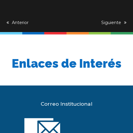
previous
Anterior
next
Siguiente
post:
post:
Enlaces de Interés
Correo Institucional