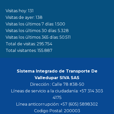
e
t
t
t
b
a
t
u
Visitas hoy:
131
o
g
e
b
Visitas de ayer:
138
Visitas los últimos 7 días:
1.500
o
r
r
e
Visitas los últimos 30 días:
5.328
k
a
Visitas los últimos 365 días:
50.511
m
Total de visitas:
295.754
Total visitantes:
155.887
Sistema Integrado de Transporte De
Valledupar SIVA SAS
Dirección : Calle 78 #38-50
Líneas de servicio a la ciudadanía: +57 314 303
4175
Línea anticorrupción: +57 (605) 5898302
Codigo Postal: 200003