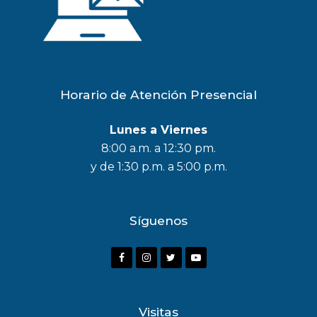
Horario de Atención Presencial
Lunes a Viernes
8:00 a.m. a 12:30 pm.
y de 1:30 p.m. a 5:00 p.m.
Síguenos
F
I
T
Y
a
n
w
o
c
s
i
u
Visitas