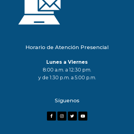
Horario de Atención Presencial
Lunes a Viernes
8:00 a.m. a 12:30 pm.
y de 1:30 p.m. a 5:00 p.m.
Síguenos
F
I
T
Y
a
n
w
o