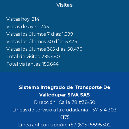
c
s
i
u
Visitas
e
t
t
t
b
a
t
u
Visitas hoy:
214
o
g
e
b
Visitas de ayer:
243
Visitas los últimos 7 días:
1.599
o
r
r
e
Visitas los últimos 30 días:
5.473
k
a
Visitas los últimos 365 días:
50.470
m
Total de visitas:
295.480
Total visitantes:
155.644
Sistema Integrado de Transporte De
Valledupar SIVA SAS
Dirección : Calle 78 #38-50
Líneas de servicio a la ciudadanía: +57 314 303
4175
Línea anticorrupción: +57 (605) 5898302