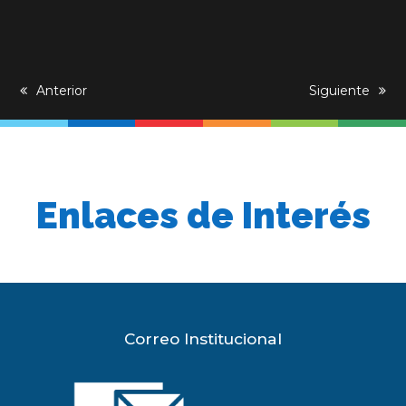
previous
Anterior
next
Siguiente
post:
post:
Enlaces de Interés
Correo Institucional