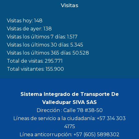
c
s
i
u
Visitas
e
t
t
t
b
a
t
u
Visitas hoy:
148
o
g
e
b
Visitas de ayer:
138
Visitas los últimos 7 días:
1.517
o
r
r
e
Visitas los últimos 30 días:
5.345
k
a
Visitas los últimos 365 días:
50.528
m
Total de visitas:
295.771
Total visitantes:
155.900
Sistema Integrado de Transporte De
Valledupar SIVA SAS
Dirección : Calle 78 #38-50
Líneas de servicio a la ciudadanía: +57 314 303
4175
Línea anticorrupción: +57 (605) 5898302