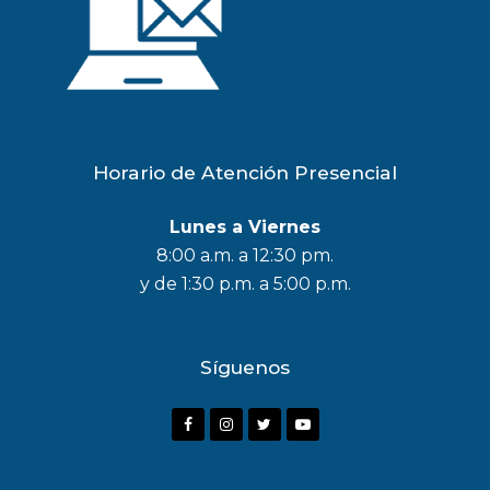
Horario de Atención Presencial
Lunes a Viernes
8:00 a.m. a 12:30 pm.
y de 1:30 p.m. a 5:00 p.m.
Síguenos
F
I
T
Y
a
n
w
o