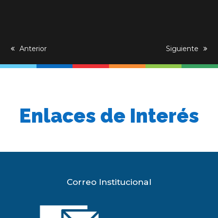
previous
Anterior
next
Siguiente
post:
post:
Enlaces de Interés
Correo Institucional