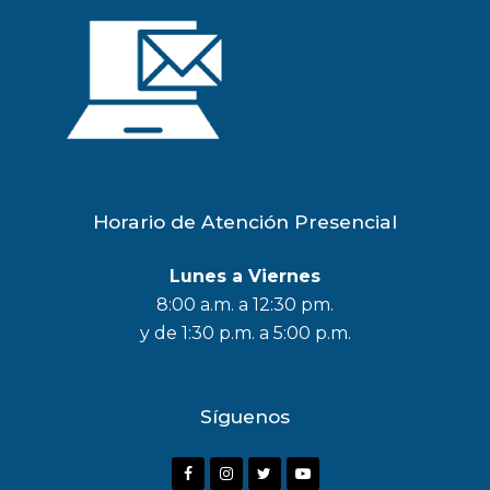
Horario de Atención Presencial
Lunes a Viernes
8:00 a.m. a 12:30 pm.
y de 1:30 p.m. a 5:00 p.m.
Síguenos
F
I
T
Y