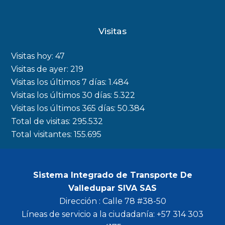
a
n
w
o
c
s
i
u
Visitas
e
t
t
t
b
a
t
u
Visitas hoy:
47
o
g
e
b
Visitas de ayer:
219
Visitas los últimos 7 días:
1.484
o
r
r
e
Visitas los últimos 30 días:
5.322
k
a
Visitas los últimos 365 días:
50.384
m
Total de visitas:
295.532
Total visitantes:
155.695
Sistema Integrado de Transporte De
Valledupar SIVA SAS
Dirección : Calle 78 #38-50
Líneas de servicio a la ciudadanía: +57 314 303