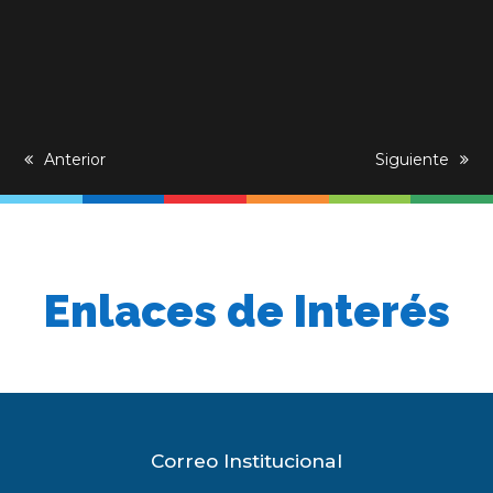
previous
Anterior
next
Siguiente
post:
post:
Enlaces de Interés
Correo Institucional