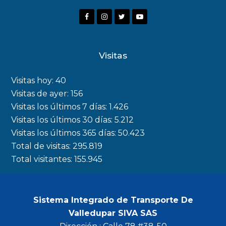
F
I
T
Y
a
n
w
o
c
s
i
u
Visitas
e
t
t
t
b
a
t
u
Visitas hoy:
40
o
g
e
b
Visitas de ayer:
156
Visitas los últimos 7 días:
1.426
o
r
r
e
Visitas los últimos 30 días:
5.212
k
a
Visitas los últimos 365 días:
50.423
m
Total de visitas:
295.819
Total visitantes:
155.945
Sistema Integrado de Transporte De
Valledupar SIVA SAS