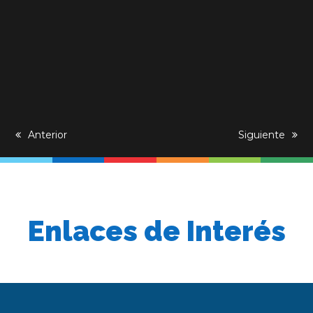
previous
Anterior
next
Siguiente
post:
post:
Enlaces de Interés