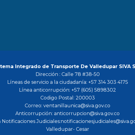
b
a
t
u
o
g
e
b
o
r
r
e
k
a
m
stema Integrado de Transporte De Valledupar SIVA 
Dirección : Calle 78 #38-50
Líneas de servicio a la ciudadanía: +57 314 303 4175
Línea anticorrupción: +57 (605) 5898302
Codigo Postal: 200003
Correo: ventanillaunica@siva.gov.co
Anticorrupción: anticorrupcion@siva.gov.co
 Notificaciones Judiciales:notificacionesjudiciales@siva.g
Valledupar- Cesar