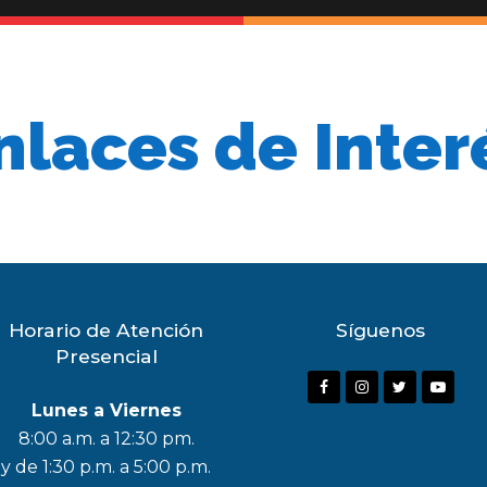
nlaces de Inter
Horario de Atención
Síguenos
Presencial
F
I
T
Y
Lunes a Viernes
a
n
w
o
8:00 a.m. a 12:30 pm.
c
s
i
u
y de 1:30 p.m. a 5:00 p.m.
e
t
t
t