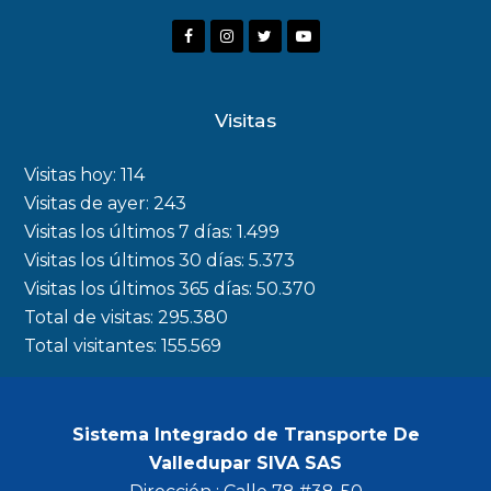
F
I
T
Y
a
n
w
o
c
s
i
u
Visitas
e
t
t
t
b
a
t
u
Visitas hoy:
114
o
g
e
b
Visitas de ayer:
243
Visitas los últimos 7 días:
1.499
o
r
r
e
Visitas los últimos 30 días:
5.373
k
a
Visitas los últimos 365 días:
50.370
m
Total de visitas:
295.380
Total visitantes:
155.569
Sistema Integrado de Transporte De
Valledupar SIVA SAS