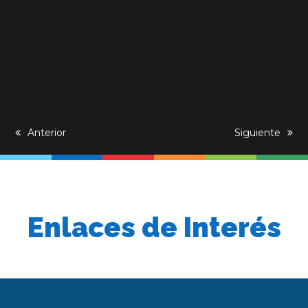
previous
Anterior
next
Siguiente
post:
post:
Enlaces de Interés